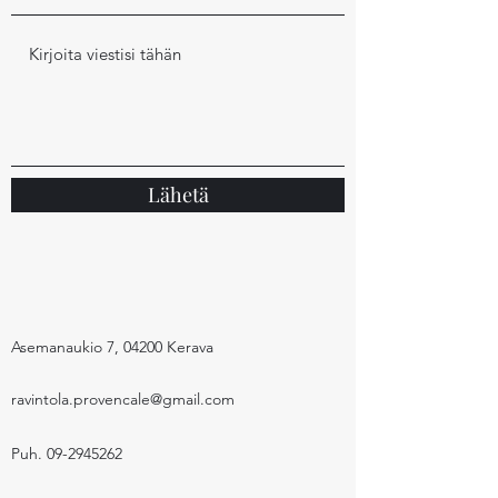
Lähetä
Asemanaukio 7, 04200 Kerava
ravintola.provencale@gmail.com
Puh.
09-2945262