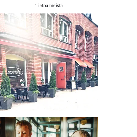
Tietoa meistä
Ravintola Provencale on sijainnut
Keravan sydämessä jo vuodesta 1986,
tarjoten paikallisille makuelämyksiä
maailmalta.
Klassiseen eurooppalaiseen
ruokakulttuurin perustuvasta
monipuolisesta listastamme löytyy
annoksia koko perheen makuun