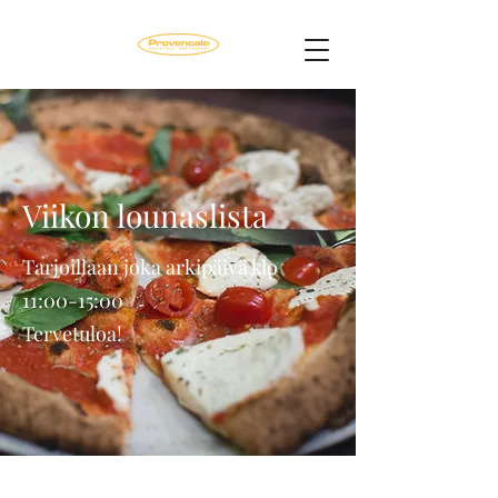
Viikon lounaslista
Tarjoillaan joka arkipäivä klo
11:00-15:00
Tervetuloa!