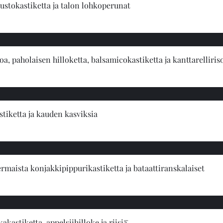
juustokastiketta ja talon lohkoperunat
oa, paholaisen hilloketta, balsamicokastiketta ja kanttarelliris
astiketta ja kauden kasviksia
kermaista konjakkipippurikastiketta ja bataattiranskalaiset
kastiketta, appelsiihilloke ja riisiä̈