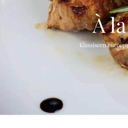
À l
Klassiseen euroop