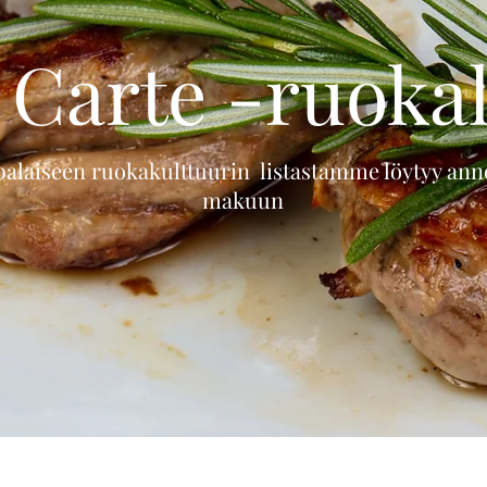
a Carte -ruokal
palaiseen ruokakulttuurin listastamme löytyy ann
makuun