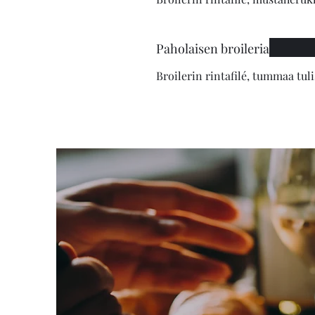
Paholaisen broileria
Broilerin rintafilé, tummaa tuli