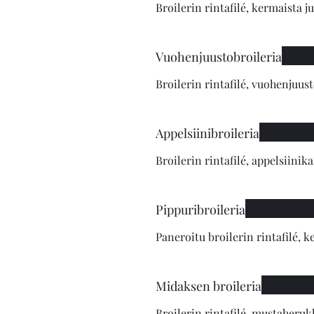
Broilerin rintafilé, kermaista 
Vuohenjuustobroileria
Broilerin rintafilé, vuohenjuust
Appelsiinibroileria
Broilerin rintafilé, appelsiinik
Pippuribroileria
Paneroitu broilerin rintafilé, 
Midaksen broileria
Broilerin rintafilé, mustaherukka