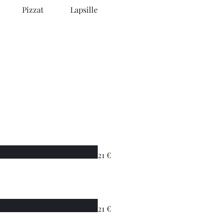
Pizzat
Lapsille
Jälkiruoat
21 €
21 €