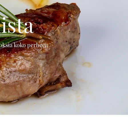
ista
oksia koko perheen