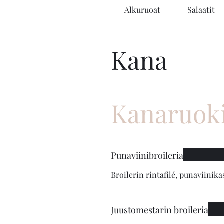
Alkuruoat
Salaatit
Kana
Kanaruok
Punaviinibroileria
Broilerin rintafilé, punaviinika
Juustomestarin broileria