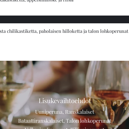
sta chilikastiketta, paholaisen hilloketta ja talon lohkoperunat
Lisukevaihtoehdot
Uuniperuna, Ranskalaiset
Bataattiranskalaiset, Talon lohkoperunat