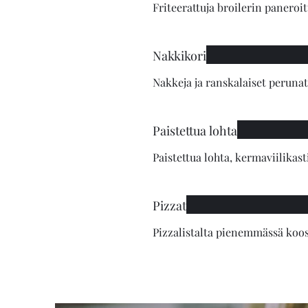
Friteerattuja broilerin paneroit
Nakkikori
Nakkeja ja ranskalaiset peruna
Paistettua lohta
Paistettua lohta, kermaviilikast
Pizzat
Pizzalistalta pienemmässä koo