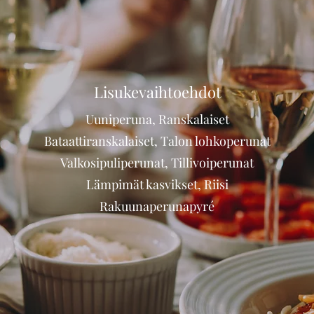
Lisukevaihtoehdot
Uuniperuna, Ranskalaiset
Bataattiranskalaiset, Talon lohkoperunat
Valkosipuliperunat, Tillivoiperunat
Lämpimät kasvikset, Riisi
Rakuunaperunapyré