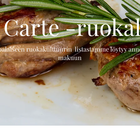
a Carte -ruokal
palaiseen ruokakulttuurin listastamme löytyy ann
makuun