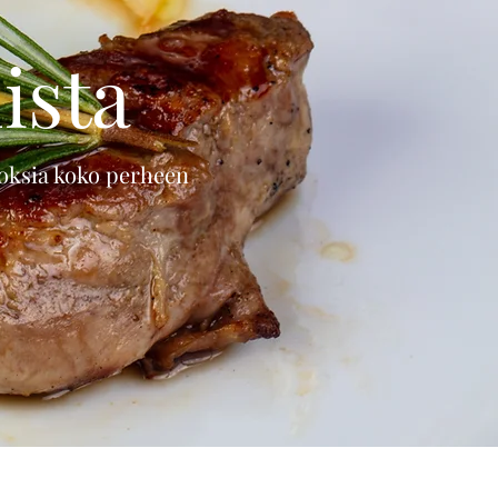
ista
oksia koko perheen