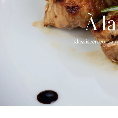
À l
Klassiseen euroop