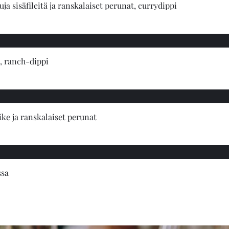
uja sisäfileitä ja ranskalaiset perunat, currydippi
t, ranch-dippi
ike ja ranskalaiset perunat
ssa