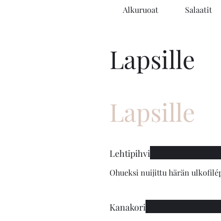
Alkuruoat
Salaatit
Lapsille
Lapsille
Lehtipihvi
Ohueksi nuijittu härän ulkofilé
Kanakori