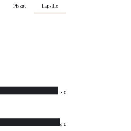
Pizzat
Lapsille
Jälkiruoat
12 €
9 €