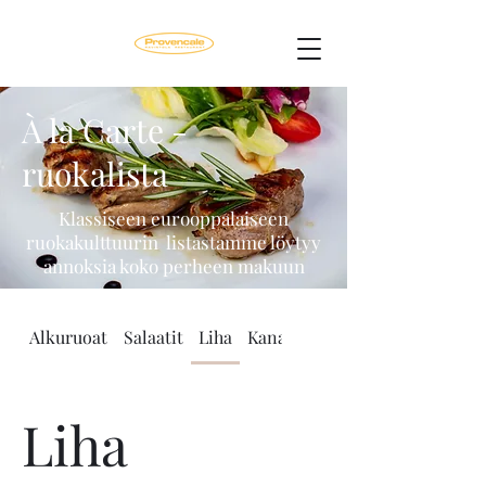
À la Carte -
ruokalista
Klassiseen eurooppalaiseen
ruokakulttuurin listastamme löytyy
annoksia koko perheen makuun
Alkuruoat
Salaatit
Liha
Kana
Kasvis
Liha