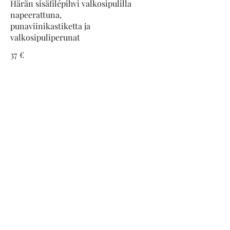
Härän sisäfilépihvi valkosipulilla
napeerattuna,
punaviinikastiketta ja
valkosipuliperunat
37 €
Paholaisen härkää
Härän sisäfilépihvi, tummaa
tulista chilikastiketta, paholaisen
hilloketta, maustevoi ja
37 €
Pippuripihvi
Härän sisäfilepihvi, kermaista
konjakkipippurikastiketta ja