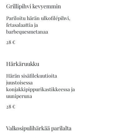
Grillipihvi kevyemmin
Pariloitu härän ulkofilépihvi,
fetasalaattia ja
28 €
Härkäruukku
Härän sisäfilekuutioita
juustoisessa
konjakkipippurikastikkeessa ja
28 €
Valkosipulihärkää parilalta