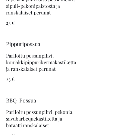
sipuli-pekonipaistosta ja
23 €
Pippuripossua
Pariloitu possunpihvi,
konjakkipippurikermakastiketta
23 €
BBQ-Possua
Pariloitu possunpihvi, pekonia,
savubarbequekastiketta ja