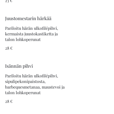
23 €
Juustomestarin härkää
Pariloitu härän ulkofilépihvi,
kermaista juustokastiketta ja
28 €
Isännän pihvi
Pariloitu härän ulkofilépihvi,
sipulipekonipaistosta,
barbequesmetanaa, maustevoi ja
28 €