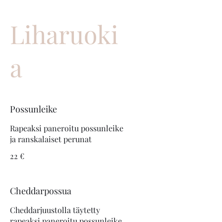
Liharuoki
a
Possunleike
Rapeaksi paneroitu possunleike
ja ranskalaiset perunat
22 €
Cheddarpossua
Cheddarjuustolla täytetty
rapeaksi paneroitu possunleike,