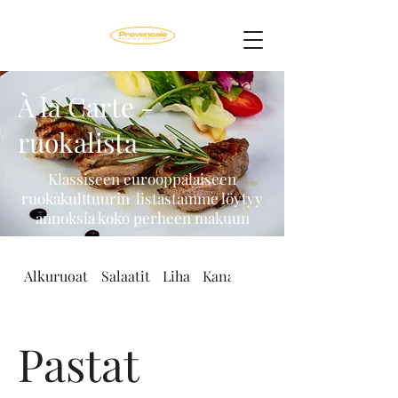
À la Carte -
ruokalista
Klassiseen eurooppalaiseen
ruokakulttuurin listastamme löytyy
annoksia koko perheen makuun
Alkuruoat
Salaatit
Liha
Kana
Kasvis
Pastat