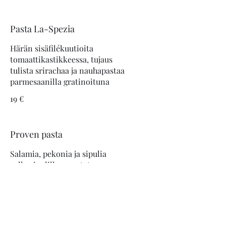
Pasta La-Spezia
Härän sisäfilékuutioita
tomaattikastikkeessa, tujaus
tulista srirachaa ja nauhapastaa
parmesaanilla gratinoituna
19 €
Proven pasta
Salamia, pekonia ja sipulia
valkosipulilla maustetussa
tomaatti-juustokastikkeessa ja
nauhapastaa
19 €